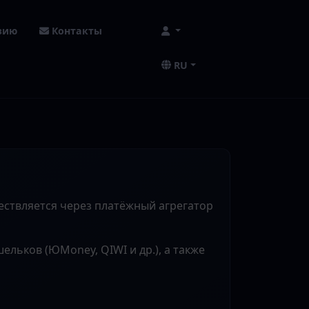
зию
Контакты
RU
ществляется через платёжный агрегатор
ельков (ЮMoney, QIWI и др.), а также