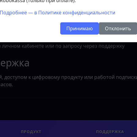
Robokassa (только при оплате).
Подробнее — в Политике конфиденциальности
лежат возврату в соответствии с п. 21 Постановления П
Принимаю
Отклонить
лектронной форме
я (если выбрана такая опция), и оплата списывается 
личном кабинете или по запросу через поддержку
держка
ой, доступом к цифровому продукту или работой подпис
асов.
ПРОДУКТ
ПОДДЕРЖКА