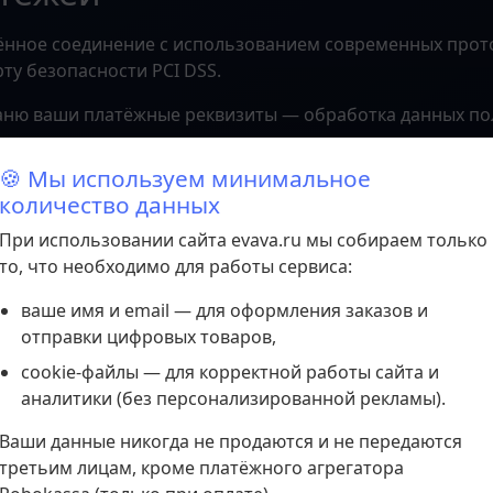
ённое соединение с использованием современных прот
ту безопасности PCI DSS.
храню ваши платёжные реквизиты — обработка данных п
🍪 Мы используем минимальное
доступ к услугам
количество данных
При использовании сайта evava.ru мы собираем только
ами email автоматически отправляется:
то, что необходимо для работы сервиса:
ваше имя и email — для оформления заказов и
продукта или
отправки цифровых товаров,
анию подпиской
cookie-файлы — для корректной работы сайта и
ail) автоматически создаётся личный кабинет, в которо
аналитики (без персонализированной рекламы).
Ваши данные никогда не продаются и не передаются
 цифровым продуктам
третьим лицам, кроме платёжного агрегатора
при наличии такой функции)