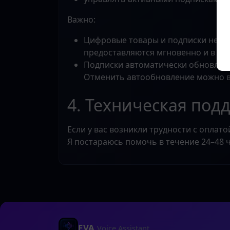
Важно:
Цифровые товары и подписки не под
предоставляются мгновенно и в э
Подписки автоматически обновляютс
Отменить автообновление можно в 
4. Техническая под
Если у вас возникли трудности с оплат
Я постараюсь помочь в течение 24–48 ч
EVA
Voice Assistant