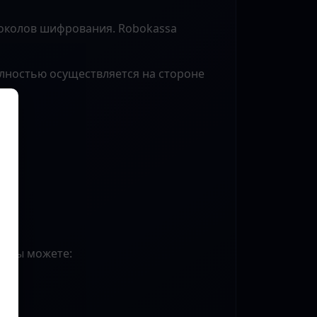
околов шифрования. Robokassa
олностью осуществляется на стороне
м вы можете: